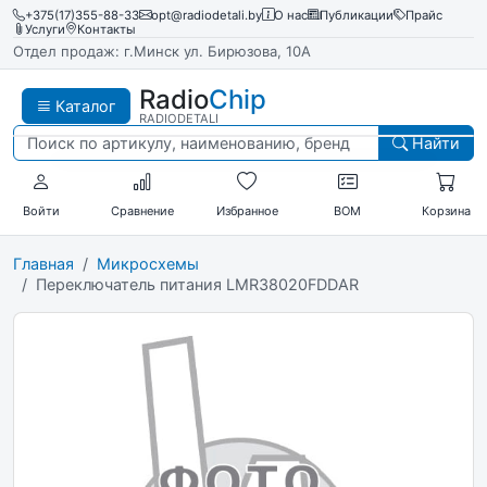
+375(17)355-88-33
opt@radiodetali.by
О нас
Публикации
Прайс
Услуги
Контакты
Отдел продаж: г.Минск ул. Бирюзова, 10А
Radio
Chip
Каталог
RADIODETALI
Найти
Войти
Сравнение
Избранное
BOM
Корзина
Главная
Микросхемы
Переключатель питания LMR38020FDDAR