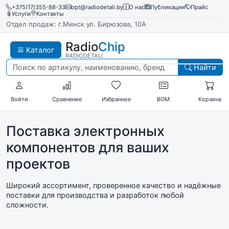
+375(17)355-88-33
opt@radiodetali.by
О нас
Публикации
Прайс
Услуги
Контакты
Отдел продаж: г.Минск ул. Бирюзова, 10А
Radio
Chip
Каталог
RADIODETALI
Найти
Войти
Сравнение
Избранное
BOM
Корзина
Поставка электронных
компонентов
для ваших
проектов
Широкий ассортимент, проверенное качество и надёжные
поставки
для производства и разработок любой
сложности.