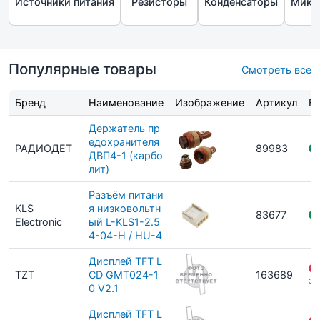
Источники питания
Резисторы
Конденсаторы
Микр
Популярные товары
Смотреть все
Бренд
Наименование
Изображение
Артикул
В 
Держатель пр
едохранителя
РАДИОДЕТ
89983
ДВП4-1 (карбо
лит)
Разъём питани
KLS
я низковольтн
83677
Electronic
ый L-KLS1-2.5
4-04-H / HU-4
Дисплей TFT L
TZT
CD GMT024-1
163689
за
0 V2.1
Дисплей TFT L