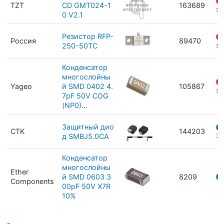
TZT
CD GMT024-1
163689
за
0 V2.1
Резистор RFP-
Россия
89470
250-50TC
за
Конденсатор
многослойны
Yageo
й SMD 0402 4.
105867
за
7pF 50V COG
(NP0)…
Защитный дио
CTK
144203
д SMBJ5.0CA
37
Конденсатор
многослойны
Ether
й SMD 0603 3
8209
Components
00pF 50V X7R
10%