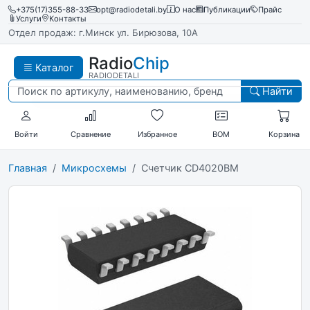
+375(17)355-88-33
opt@radiodetali.by
О нас
Публикации
Прайс
Услуги
Контакты
Отдел продаж: г.Минск ул. Бирюзова, 10А
Radio
Chip
Каталог
RADIODETALI
Найти
Войти
Сравнение
Избранное
BOM
Корзина
Главная
Микросхемы
Счетчик CD4020BM