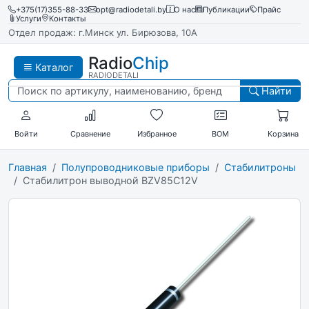
+375(17)355-88-33
opt@radiodetali.by
О нас
Публикации
Прайс
Услуги
Контакты
Отдел продаж: г.Минск ул. Бирюзова, 10А
Radio
Chip
Каталог
RADIODETALI
Найти
Войти
Сравнение
Избранное
BOM
Корзина
Главная
Полупроводниковые приборы
Стабилитроны
Стабилитрон выводной BZV85C12V