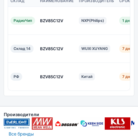
СКЛАД
НАИМЕНОВАНИЕ
ПРОИЗВОДИТЕЛЬ
СРОК ПО
РадиоЧип
BZV85C12V
NXP(Philips)
1 дн.
Склад 14
BZV85C12V
WUXI XUYANG
7 дн.
РФ
BZV85C12V
Китай
7 дн.
Производители
Все бренды