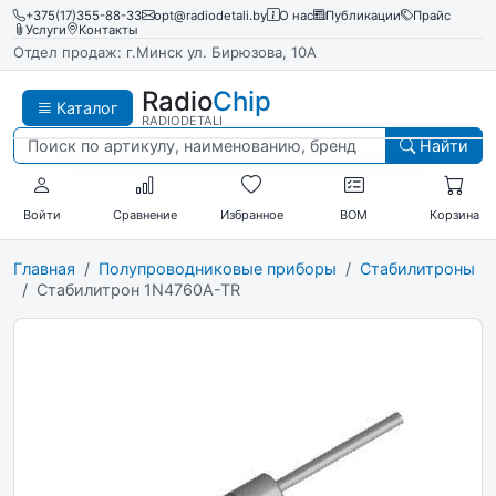
+375(17)355-88-33
opt@radiodetali.by
О нас
Публикации
Прайс
Услуги
Контакты
Отдел продаж: г.Минск ул. Бирюзова, 10А
Radio
Chip
Каталог
RADIODETALI
Найти
Войти
Сравнение
Избранное
BOM
Корзина
Главная
Полупроводниковые приборы
Стабилитроны
Стабилитрон 1N4760A-TR