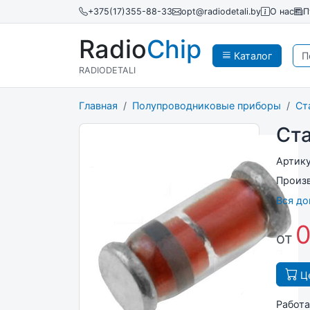
+375(17)355-88-33
opt@radiodetali.by
О нас
П
Radio
Chip
Каталог
RADIODETALI
Главная
Полупроводниковые приборы
Ст
Ст
Артик
Произ
Вся д
0
от
Це
Работа