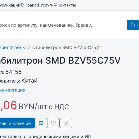
убликации
Прайс
Услуги
Контакты
Н
абилитроны
Стабилитрон SMD BZV55C75V
абилитрон SMD BZV55C75V
84155
ул:
Китай
водитель:
окументация
,06
BYN/шт
с НДС
ны и наличие
ем только с юридическими лицами и ИП