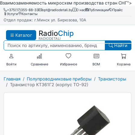
Взаимозаменяемость микросхем производства стран СНГ">
+375(17)355-88-33
opt@radiodetali.by
О нас
Публикации
Прайс
Услуги
Контакты
Отдел продаж: г.Минск ул. Бирюзова, 10А
Radio
Chip
Каталог
RADIODETALI
Найти
Войти
Сравнение
Избранное
BOM
Корзина
Главная
Полупроводниковые приборы
Транзисторы
Транзистор КТ361Г2 (корпус ТО-92)