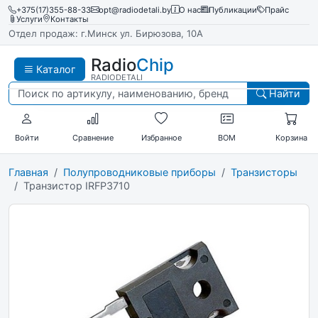
+375(17)355-88-33
opt@radiodetali.by
О нас
Публикации
Прайс
Услуги
Контакты
Отдел продаж: г.Минск ул. Бирюзова, 10А
Radio
Chip
Каталог
RADIODETALI
Найти
Войти
Сравнение
Избранное
BOM
Корзина
Главная
Полупроводниковые приборы
Транзисторы
Транзистор IRFP3710