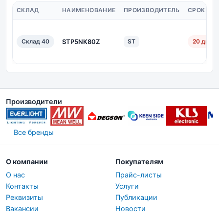
СКЛАД
НАИМЕНОВАНИЕ
ПРОИЗВОДИТЕЛЬ
СРОК ПО
Склад 40
STP5NK80Z
ST
20 дн.
Производители
Все бренды
О компании
Покупателям
О нас
Прайс-листы
Контакты
Услуги
Реквизиты
Публикации
Вакансии
Новости