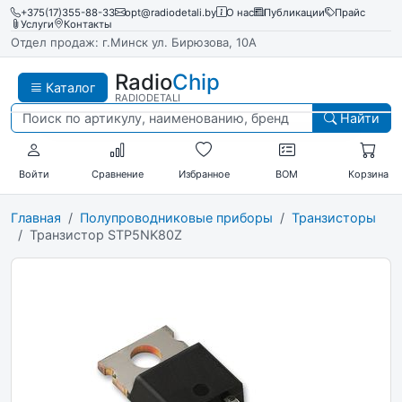
+375(17)355-88-33
opt@radiodetali.by
О нас
Публикации
Прайс
Услуги
Контакты
Отдел продаж: г.Минск ул. Бирюзова, 10А
Radio
Chip
Каталог
RADIODETALI
Найти
Войти
Сравнение
Избранное
BOM
Корзина
Главная
Полупроводниковые приборы
Транзисторы
Транзистор STP5NK80Z