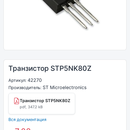
Транзистор STP5NK80Z
42270
Артикул:
ST Microelectronics
Производитель:
Транзистор STP5NK80Z
pdf, 347.2 kB
Вся документация