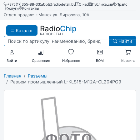
+375(17)355-88-33
opt@radiodetali.by
О нас
Публикации
Прайс
Услуги
Контакты
Отдел продаж: г.Минск ул. Бирюзова, 10А
Radio
Chip
Каталог
RADIODETALI
Найти
Войти
Сравнение
Избранное
BOM
Корзина
Главная
Разъемы
Разъем промышленный L-KLS15-M12A-CL204PG9