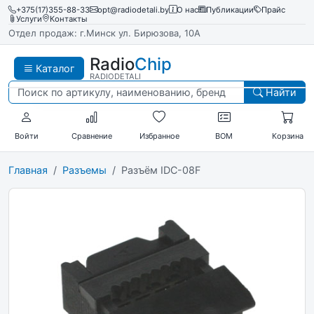
+375(17)355-88-33
opt@radiodetali.by
О нас
Публикации
Прайс
Услуги
Контакты
Отдел продаж: г.Минск ул. Бирюзова, 10А
Radio
Chip
Каталог
RADIODETALI
Найти
Войти
Сравнение
Избранное
BOM
Корзина
Главная
Разъемы
Разъём IDC-08F