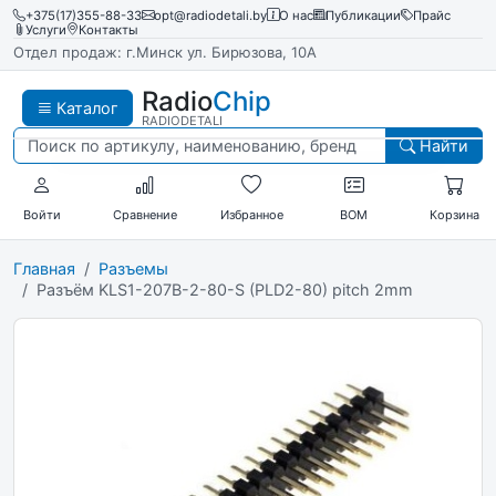
+375(17)355-88-33
opt@radiodetali.by
О нас
Публикации
Прайс
Услуги
Контакты
Отдел продаж: г.Минск ул. Бирюзова, 10А
Radio
Chip
Каталог
RADIODETALI
Найти
Войти
Сравнение
Избранное
BOM
Корзина
Главная
Разъемы
Разъём KLS1-207B-2-80-S (PLD2-80) pitch 2mm