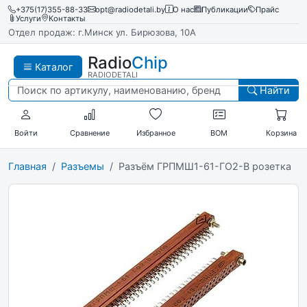
+375(17)355-88-33
opt@radiodetali.by
О нас
Публикации
Прайс
Услуги
Контакты
Отдел продаж: г.Минск ул. Бирюзова, 10А
Radio
Chip
Каталог
RADIODETALI
Найти
Войти
Сравнение
Избранное
BOM
Корзина
Главная
Разъемы
Разъём ГРПМШ1-61-ГО2-В розетка