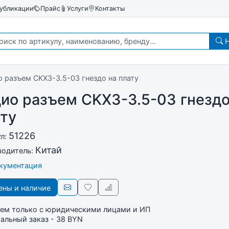
убликации
Прайс
Услуги
Контакты
Н
о разъем CKX3-3.5-03 гнездо на плату
ио разъем CKX3-3.5-03 гнездо
ту
51226
ул:
Китай
водитель:
окументация
ны и наличие
ем только с юридическими лицами и ИП
льный заказ - 38 BYN