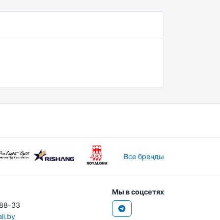
Все бренды
Мы в соцсетях
-88-33
li.by