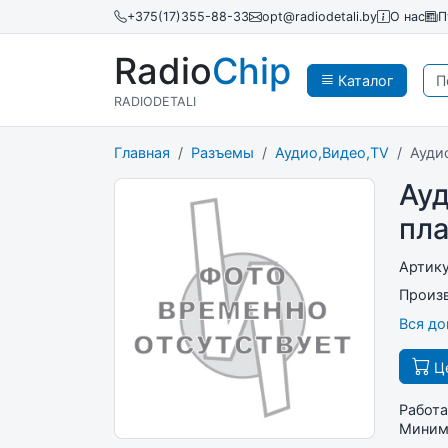
+375(17)355-88-33
opt@radiodetali.by
О нас
П
Radio
Chip
Каталог
RADIODETALI
Главная
Разъемы
Аудио,Видео,TV
Ауди
Ауд
пла
Артик
Произ
Вся д
Це
Работа
Минима