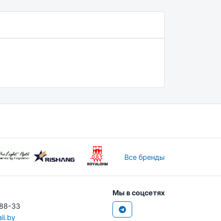
Все бренды
Мы в соцсетях
-88-33
li.by