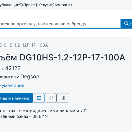
убликации
Прайс
Услуги
Контакты
Н
G10HS-1.2-12P-17-100A
зъём DG10HS-1.2-12P-17-100A
42123
ул:
Degson
водитель:
окументация
ны и наличие
ем только с юридическими лицами и ИП
льный заказ - 38 BYN