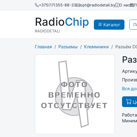
+375(17)355-88-33
opt@radiodetali.by
О нас
П
Radio
Chip
Каталог
RADIODETALI
Главная
Разъемы
Клеммники
Разъём D
Ра
Артик
Произ
Вся д
Це
Работа
Минима