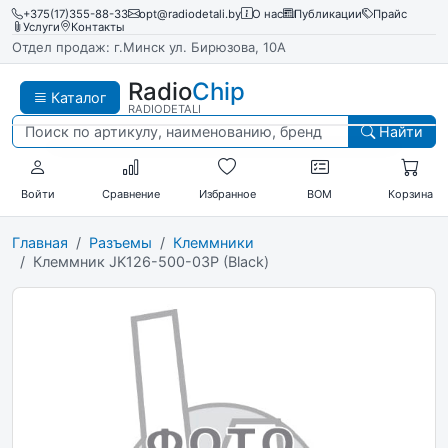
+375(17)355-88-33
opt@radiodetali.by
О нас
Публикации
Прайс
Услуги
Контакты
Отдел продаж: г.Минск ул. Бирюзова, 10А
Radio
Chip
Каталог
RADIODETALI
Найти
Войти
Сравнение
Избранное
BOM
Корзина
Главная
Разъемы
Клеммники
Клеммник JK126-500-03P (Black)