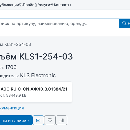
убликации
Прайс
Услуги
Контакты
Н
ём KLS1-254-03
зъём KLS1-254-03
1706
ул:
KLS Electronic
водитель:
ЕАЭС RU C-CN.АЖ40.В.01384/21
df, 53449.9 kB
окументация
ны и наличие