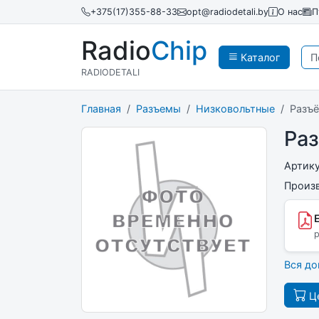
+375(17)355-88-33
opt@radiodetali.by
О нас
П
Radio
Chip
Каталог
RADIODETALI
Главная
Разъемы
Низковольтные
Разъ
Ра
Артик
Произ
p
Вся д
Це