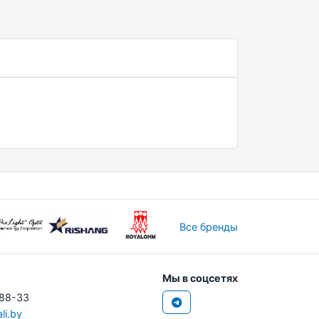
Все бренды
Мы в соцсетях
-88-33
li.by