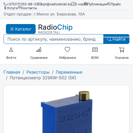
+375(17)355-88-33
opt@radiodetali.by
О нас
Публикации
Прайс
Услуги
Контакты
Отдел продаж: г.Минск ул. Бирюзова, 10А
Radio
Chip
Каталог
RADIODETALI
Найти
Войти
Сравнение
Избранное
BOM
Корзина
Главная
Резисторы
Переменные
Потенциометр 3296W-502 (5K)