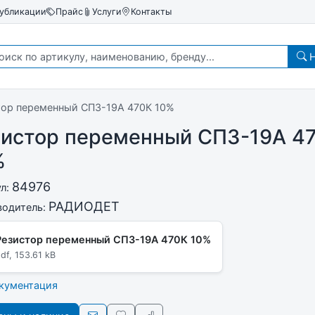
убликации
Прайс
Услуги
Контакты
Н
тор переменный СП3-19А 470К 10%
зистор переменный СП3-19А 4
%
84976
ул:
РАДИОДЕТ
водитель:
Резистор переменный СП3-19А 470К 10%
df, 153.61 kB
окументация