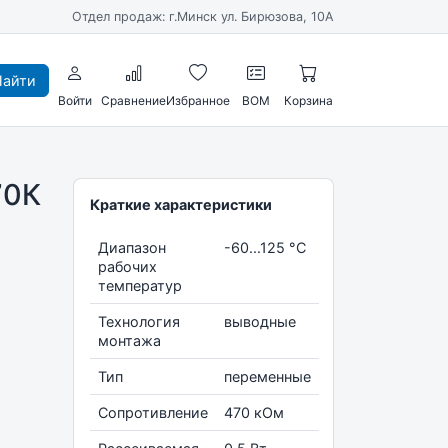
Отдел продаж: г.Минск ул. Бирюзова, 10А
айти
Войти
Сравнение
Избранное
BOM
Корзина
70К
Краткие характеристики
Диапазон
-60...125 °С
рабочих
температур
Технология
выводные
монтажа
Тип
переменные
Сопротивление
470 кОм