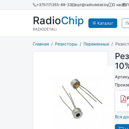
+375(17)355-88-33
opt@radiodetali.by
О нас
П
Radio
Chip
Каталог
RADIODETALI
Главная
Резисторы
Переменные
Резис
Ре
10
Артик
Произ
p
Вся д