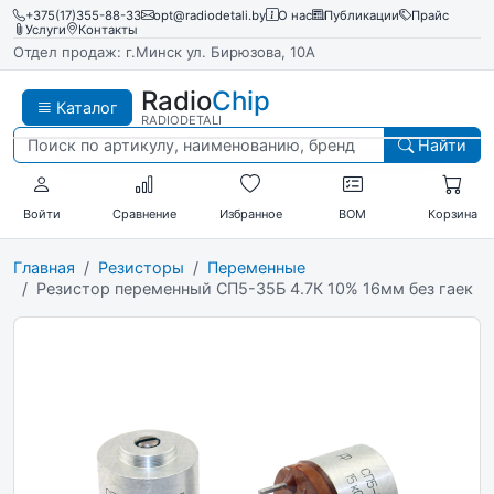
+375(17)355-88-33
opt@radiodetali.by
О нас
Публикации
Прайс
Услуги
Контакты
Отдел продаж: г.Минск ул. Бирюзова, 10А
Radio
Chip
Каталог
RADIODETALI
Найти
Войти
Сравнение
Избранное
BOM
Корзина
Главная
Резисторы
Переменные
Резистор переменный СП5-35Б 4.7К 10% 16мм без гаек