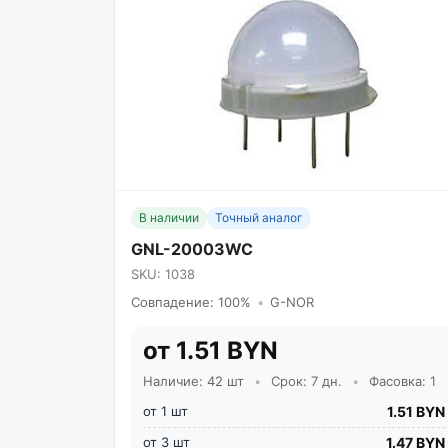
В наличии
Точный аналог
GNL-20003WC
SKU: 1038
Совпадение: 100%
•
G-NOR
от 1.51 BYN
Наличие: 42 шт
•
Срок: 7 дн.
•
Фасовка: 1
от 1 шт
1.51 BYN
от 3 шт
1.47 BYN