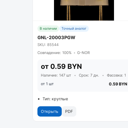
В наличии
Точный аналог
GNL-20003PGW
SKU: 85544
Совпадение: 100%
•
G-NOR
от 0.59 BYN
Наличие: 147 шт
•
Срок: 7 дн.
•
Фасовка: 1
от 1 шт
0.59 BYN
Тип: круглые
Открыть
PDF