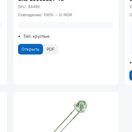
SKU: 84486
S
Совпадение: 100%
•
G-NOR
С
Тип: круглые
Открыть
PDF