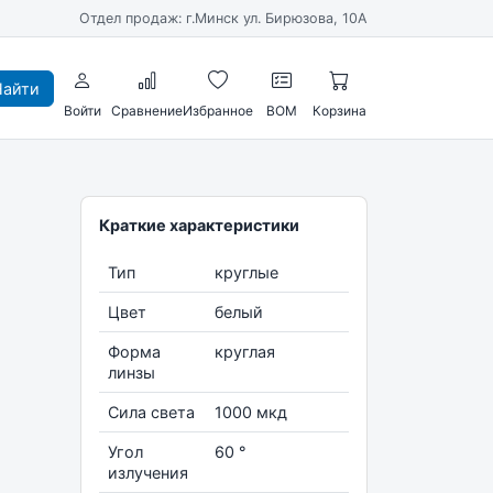
Отдел продаж: г.Минск ул. Бирюзова, 10А
айти
Войти
Сравнение
Избранное
BOM
Корзина
Краткие характеристики
Тип
круглые
Цвет
белый
Форма
круглая
линзы
Сила света
1000 мкд
Угол
60 °
излучения