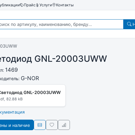
убликации
Прайс
Услуги
Контакты
Н
0003UWW
етодиод GNL-20003UWW
1469
ул:
G-NOR
водитель:
Светодиод GNL-20003UWW
df, 82.88 kB
окументация
ны и наличие