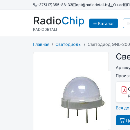
+375(17)355-88-33
opt@radiodetali.by
О нас
П
Radio
Chip
Каталог
RADIODETALI
Главная
Светодиоды
Светодиод GNL-2
Св
Артик
Произ
p
Вся д
Це