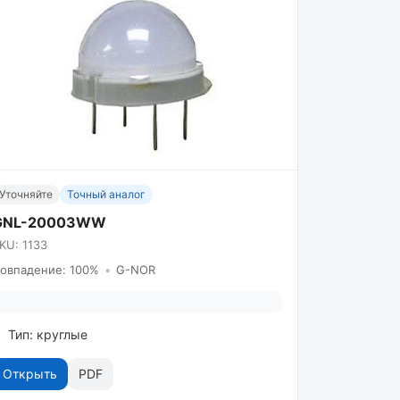
Уточняйте
Точный аналог
GNL-20003WW
KU: 1133
овпадение: 100%
•
G-NOR
Тип: круглые
Открыть
PDF