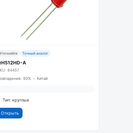
Уточняйте
Точный аналог
QH512HD-A
KU: 84457
овпадение: 93%
•
Китай
Тип: круглые
Открыть