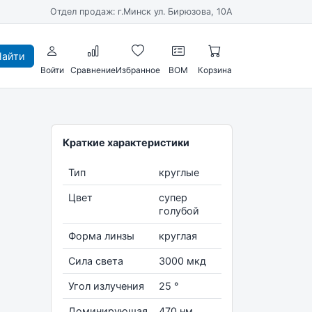
Отдел продаж: г.Минск ул. Бирюзова, 10А
айти
Войти
Сравнение
Избранное
BOM
Корзина
Краткие характеристики
Тип
круглые
Цвет
супер
голубой
Форма линзы
круглая
Сила света
3000 мкд
Угол излучения
25 °
Доминирующая
470 нм