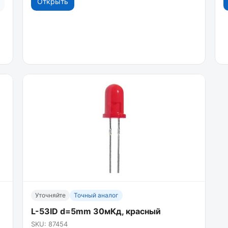
Открыть
Уточняйте
Точный аналог
L-53ID d=5mm 30мКд, красный
SKU: 87454