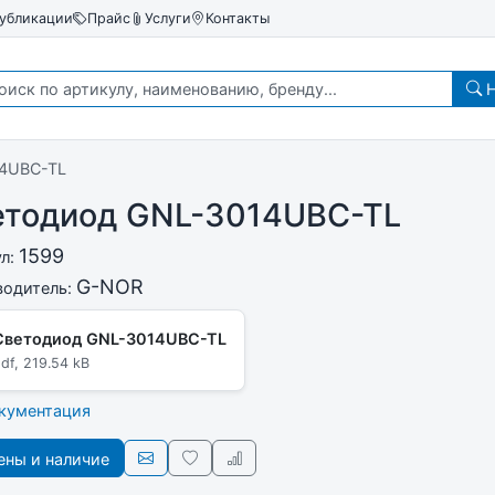
убликации
Прайс
Услуги
Контакты
Н
4UBC-TL
етодиод GNL-3014UBC-TL
1599
ул:
G-NOR
водитель:
Светодиод GNL-3014UBC-TL
df, 219.54 kB
окументация
ны и наличие