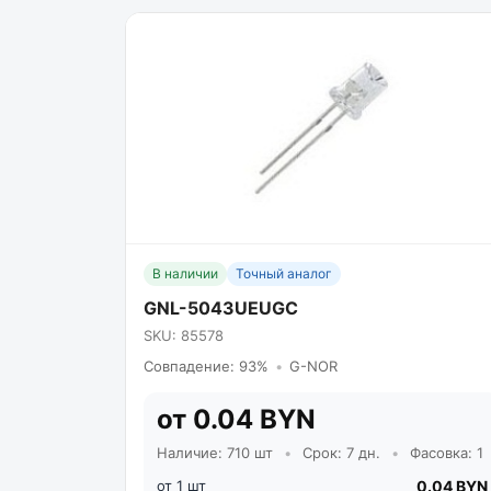
В наличии
Точный аналог
GNL-5043UEUGC
SKU: 85578
Совпадение: 93%
•
G-NOR
от 0.04 BYN
Наличие: 710 шт
•
Срок: 7 дн.
•
Фасовка: 1
от 1 шт
0.04 BYN