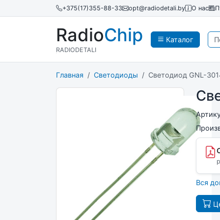
+375(17)355-88-33
opt@radiodetali.by
О нас
П
Radio
Chip
Каталог
RADIODETALI
Главная
Светодиоды
Светодиод GNL-301
Св
Артик
Произ
p
Вся д
Це