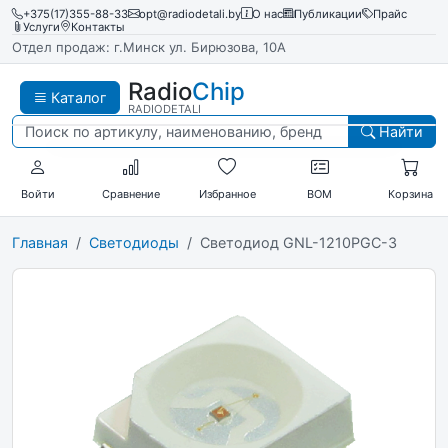
+375(17)355-88-33
opt@radiodetali.by
О нас
Публикации
Прайс
Услуги
Контакты
Отдел продаж: г.Минск ул. Бирюзова, 10А
Radio
Chip
Каталог
RADIODETALI
Найти
Войти
Сравнение
Избранное
BOM
Корзина
Главная
Светодиоды
Светодиод GNL-1210PGC-3