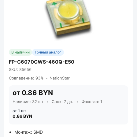
В наличии
Точный аналог
FP-C6070CWS-460Q-E50
SKU: 85656
Совпадение: 93%
•
NationStar
от 0.86 BYN
Наличие: 32 шт
•
Срок: 7 дн.
•
Фасовка: 1
от 1 шт
0.86 BYN
Монтаж: SMD