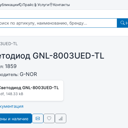
убликации
Прайс
Услуги
Контакты
Н
03UED-TL
етодиод GNL-8003UED-TL
1859
ул:
G-NOR
водитель:
Светодиод GNL-8003UED-TL
df, 148.33 kB
окументация
ны и наличие