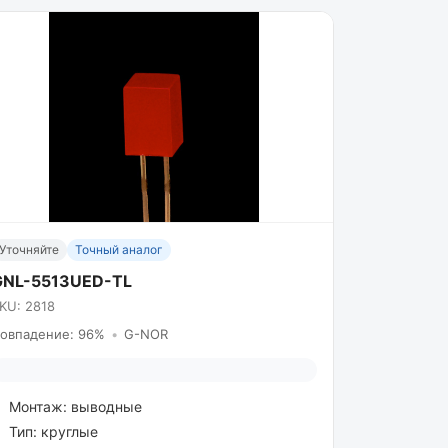
Уточняйте
Точный аналог
GNL-5513UED-TL
KU: 2818
овпадение: 96%
•
G-NOR
Монтаж: выводные
Тип: круглые