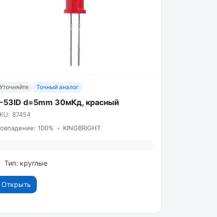
Уточняйте
Точный аналог
L-53ID d=5mm 30мКд, красный
KU: 87454
овпадение: 100%
•
KINGBRIGHT
Тип: круглые
Открыть