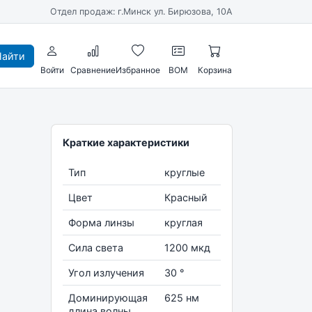
Отдел продаж: г.Минск ул. Бирюзова, 10А
айти
Войти
Сравнение
Избранное
BOM
Корзина
Краткие характеристики
Тип
круглые
Цвет
Красный
Форма линзы
круглая
Сила света
1200 мкд
Угол излучения
30 °
Доминирующая
625 нм
длина волны