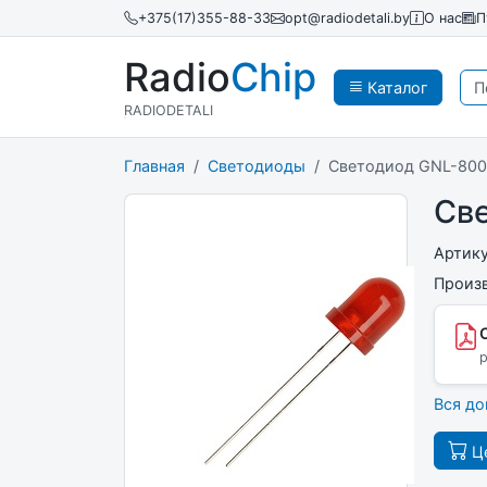
+375(17)355-88-33
opt@radiodetali.by
О нас
П
Radio
Chip
Каталог
RADIODETALI
Главная
Светодиоды
Светодиод GNL-80
Св
Артик
Произ
p
Вся д
Це