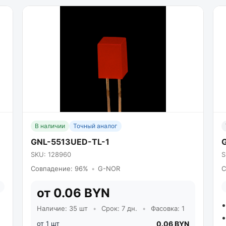
В наличии
Точный аналог
GNL-5513UED-TL-1
SKU: 128960
S
Совпадение: 96%
•
G-NOR
С
от 0.06 BYN
Наличие: 35 шт
•
Срок: 7 дн.
•
Фасовка: 1
от 1 шт
0.06 BYN