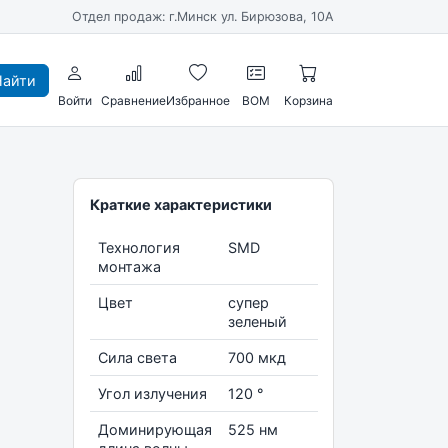
Отдел продаж: г.Минск ул. Бирюзова, 10А
айти
Войти
Сравнение
Избранное
BOM
Корзина
Краткие характеристики
Технология
SMD
монтажа
Цвет
супер
зеленый
Сила света
700 мкд
Угол излучения
120 °
Доминирующая
525 нм