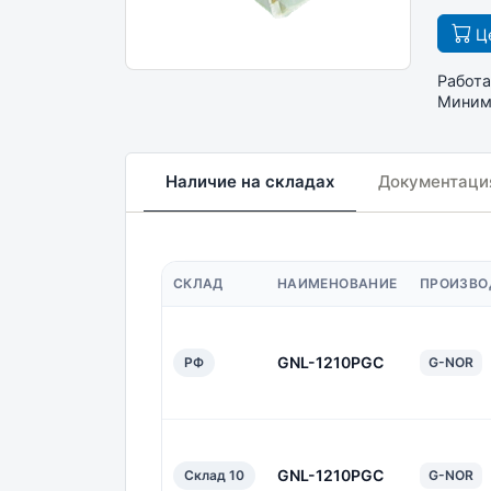
Це
Работа
Минима
Наличие на складах
Документаци
СКЛАД
НАИМЕНОВАНИЕ
ПРОИЗВО
GNL-1210PGC
РФ
G-NOR
GNL-1210PGC
Склад 10
G-NOR