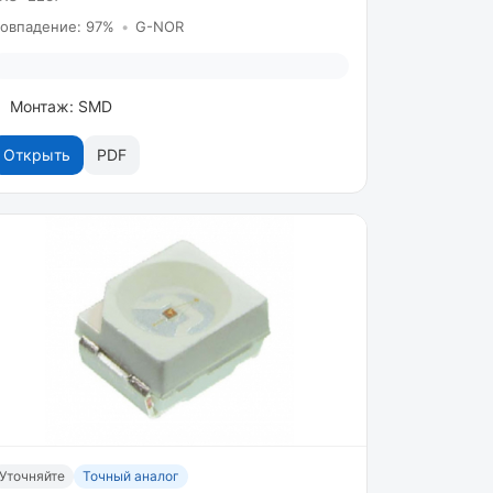
овпадение: 97%
•
G-NOR
Монтаж: SMD
Открыть
PDF
Уточняйте
Точный аналог