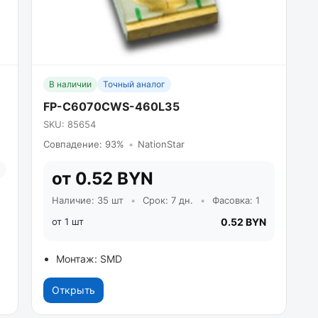
В наличии
Точный аналог
FP-C6070CWS-460L35
SKU: 85654
Совпадение: 93%
•
NationStar
от 0.52 BYN
Наличие: 35 шт
•
Срок: 7 дн.
•
Фасовка: 1
от 1 шт
0.52 BYN
Монтаж: SMD
Открыть