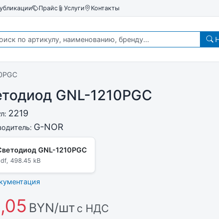
убликации
Прайс
Услуги
Контакты
Н
10PGC
етодиод GNL-1210PGC
2219
ул:
G-NOR
водитель:
Светодиод GNL-1210PGC
df, 498.45 kB
окументация
,05
BYN/шт
с НДС