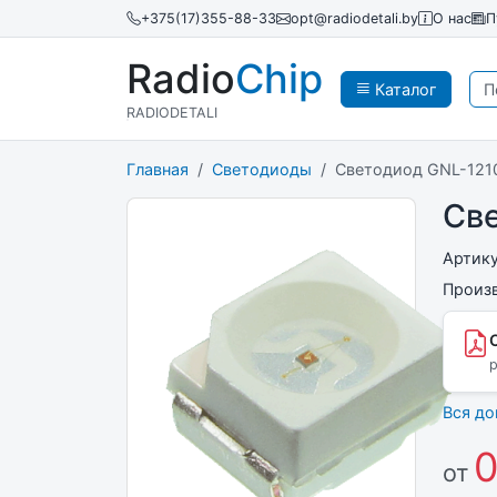
+375(17)355-88-33
opt@radiodetali.by
О нас
П
Radio
Chip
Каталог
RADIODETALI
Главная
Светодиоды
Светодиод GNL-12
Св
Артик
Произ
p
Вся д
0
от