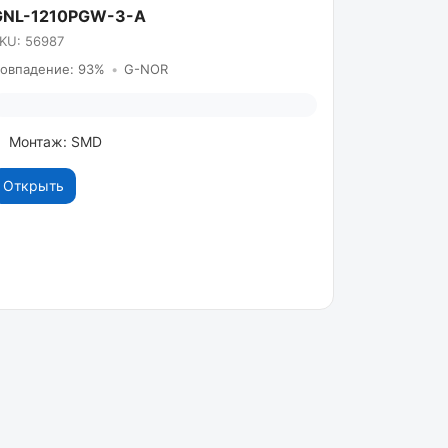
GNL-1210PGW-3-A
KU: 56987
овпадение: 93%
•
G-NOR
Монтаж: SMD
Открыть