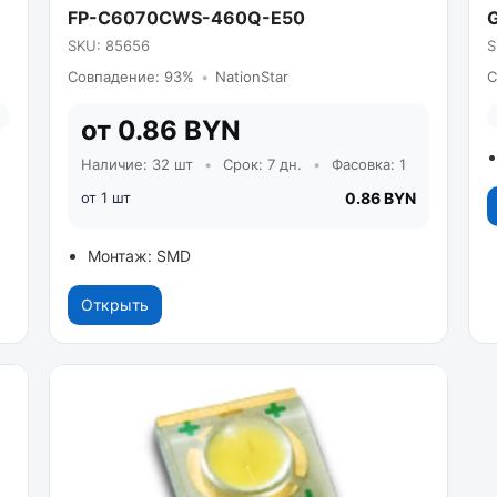
FP-C6070CWS-460Q-E50
SKU: 85656
S
Совпадение: 93%
•
NationStar
С
от 0.86 BYN
Наличие: 32 шт
•
Срок: 7 дн.
•
Фасовка: 1
от 1 шт
0.86 BYN
Монтаж: SMD
Открыть