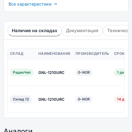
Все характеристики
Наличие на складах
Документация
Техническ
СКЛАД
НАИМЕНОВАНИЕ
ПРОИЗВОДИТЕЛЬ
СРОК ПО
РадиоЧип
GNL-1210URC
G-NOR
1 дн.
Склад 12
GNL-1210URC
G-NOR
14 дн.
Аналоги