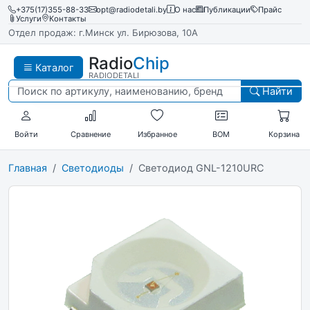
+375(17)355-88-33
opt@radiodetali.by
О нас
Публикации
Прайс
Услуги
Контакты
Отдел продаж: г.Минск ул. Бирюзова, 10А
Radio
Chip
Каталог
RADIODETALI
Найти
Войти
Сравнение
Избранное
BOM
Корзина
Главная
Светодиоды
Светодиод GNL-1210URC