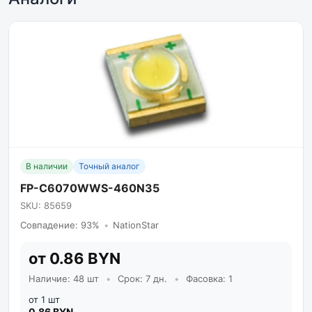
В наличии
Точный аналог
FP-C6070WWS-460N35
SKU: 85659
Совпадение: 93%
•
NationStar
от 0.86 BYN
Наличие: 48 шт
•
Срок: 7 дн.
•
Фасовка: 1
от 1 шт
0.86 BYN