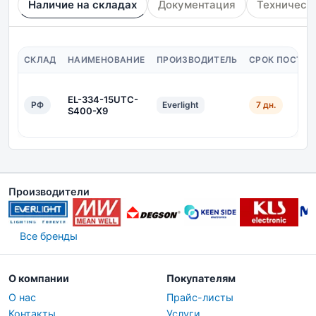
Наличие на складах
Документация
Техническ
СКЛАД
НАИМЕНОВАНИЕ
ПРОИЗВОДИТЕЛЬ
СРОК ПОСТАВ
EL-334-15UTC-
РФ
Everlight
7 дн.
S400-X9
Производители
Все бренды
О компании
Покупателям
О нас
Прайс-листы
Контакты
Услуги