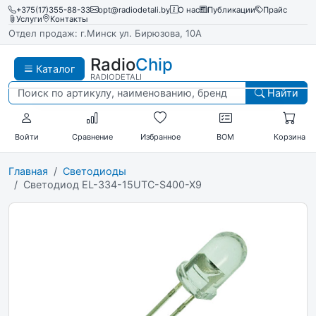
+375(17)355-88-33
opt@radiodetali.by
О нас
Публикации
Прайс
Услуги
Контакты
Отдел продаж: г.Минск ул. Бирюзова, 10А
Radio
Chip
Каталог
RADIODETALI
Найти
Войти
Сравнение
Избранное
BOM
Корзина
Главная
Светодиоды
Светодиод EL-334-15UTC-S400-X9