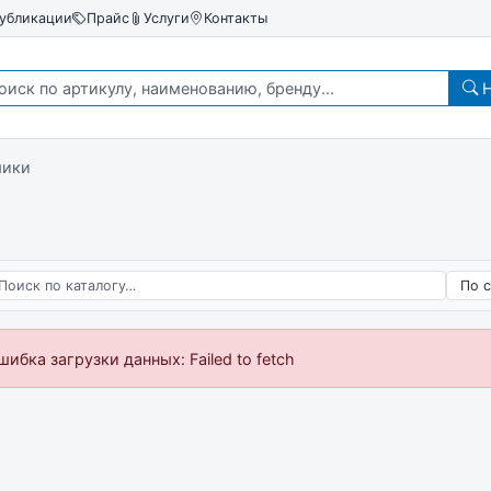
убликации
Прайс
Услуги
Контакты
Н
мики
 по каталогу
Сорт
шибка загрузки данных: Failed to fetch