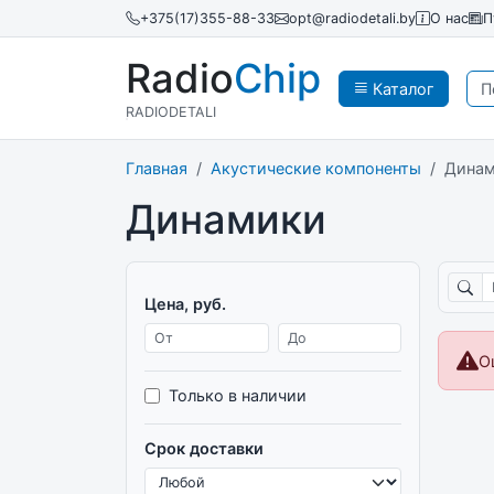
+375(17)355-88-33
opt@radiodetali.by
О нас
П
Radio
Chip
Каталог
RADIODETALI
Главная
Акустические компоненты
Дина
Динамики
Поиск
Цена, руб.
Цена от
Цена до
О
Только в наличии
Срок доставки