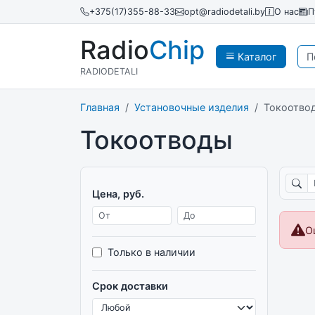
+375(17)355-88-33
opt@radiodetali.by
О нас
П
Radio
Chip
Каталог
RADIODETALI
Главная
Установочные изделия
Токоотво
Токоотводы
Поиск
Цена, руб.
Цена от
Цена до
О
Только в наличии
Срок доставки