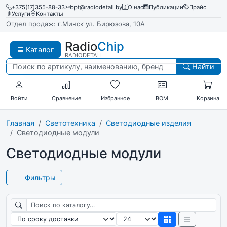
+375(17)355-88-33
opt@radiodetali.by
О нас
Публикации
Прайс
Услуги
Контакты
Отдел продаж: г.Минск ул. Бирюзова, 10А
Radio
Chip
Каталог
RADIODETALI
Найти
Войти
Сравнение
Избранное
BOM
Корзина
Главная
Светотехника
Светодиодные изделия
Светодиодные модули
Светодиодные модули
Фильтры
Поиск по каталогу
Сортировка
Товаров на странице