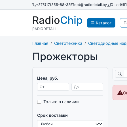
+375(17)355-88-33
opt@radiodetali.by
О нас
П
Radio
Chip
Каталог
RADIODETALI
Главная
Светотехника
Светодиодные изд
Прожекторы
Поиск
Цена, руб.
Цена от
Цена до
О
Только в наличии
Срок доставки