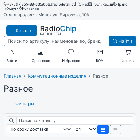
+375(17)355-88-33
opt@radiodetali.by
О нас
Публикации
Прайс
Услуги
Контакты
Отдел продаж: г.Минск ул. Бирюзова, 10А
Radio
Chip
Каталог
RADIODETALI
Найти
Войти
Сравнение
Избранное
BOM
Корзина
Главная
Коммутационные изделия
Разное
Разное
Фильтры
Поиск по каталогу
Сортировка
Товаров на странице