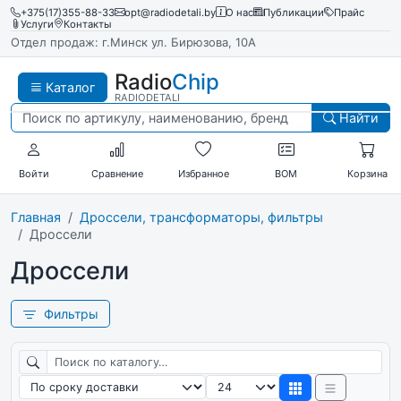
+375(17)355-88-33
opt@radiodetali.by
О нас
Публикации
Прайс
Услуги
Контакты
Отдел продаж: г.Минск ул. Бирюзова, 10А
Radio
Chip
Каталог
RADIODETALI
Найти
Войти
Сравнение
Избранное
BOM
Корзина
Главная
Дроссели, трансформаторы, фильтры
Дроссели
Дроссели
Фильтры
Поиск по каталогу
Сортировка
Товаров на странице