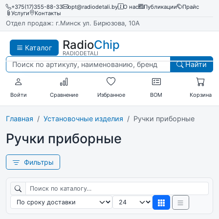
+375(17)355-88-33
opt@radiodetali.by
О нас
Публикации
Прайс
Услуги
Контакты
Отдел продаж: г.Минск ул. Бирюзова, 10А
Radio
Chip
Каталог
RADIODETALI
Найти
Войти
Сравнение
Избранное
BOM
Корзина
Главная
Установочные изделия
Ручки приборные
Ручки приборные
Фильтры
Поиск по каталогу
Сортировка
Товаров на странице