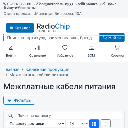
+375(17)355-88-33
opt@radiodetali.by
О нас
Публикации
Прайс
Услуги
Контакты
Отдел продаж: г.Минск ул. Бирюзова, 10А
Radio
Chip
Каталог
RADIODETALI
Найти
Войти
Сравнение
Избранное
BOM
Корзина
Главная
Кабельная продукция
Межплатные кабели питания
Межплатные кабели питания
Фильтры
Поиск по каталогу
Сортировка
Товаров на странице