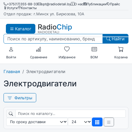
+375(17)355-88-33
opt@radiodetali.by
О нас
Публикации
Прайс
Услуги
Контакты
Отдел продаж: г.Минск ул. Бирюзова, 10А
Radio
Chip
Каталог
RADIODETALI
Найти
Войти
Сравнение
Избранное
BOM
Корзина
Главная
Электродвигатели
Электродвигатели
Фильтры
Поиск по каталогу
Сортировка
Товаров на странице