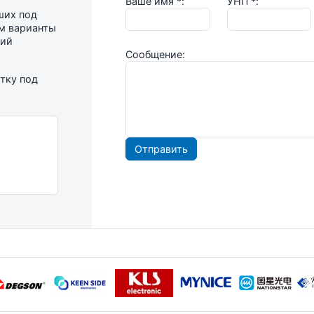
Ваше имя
*
:
УНП
*
:
ших под
м варианты
ний
Сообщение:
тку под