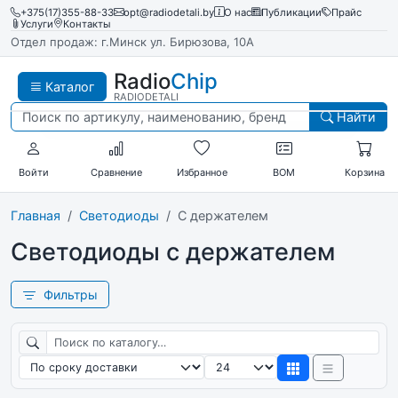
+375(17)355-88-33
opt@radiodetali.by
О нас
Публикации
Прайс
Услуги
Контакты
Отдел продаж: г.Минск ул. Бирюзова, 10А
Radio
Chip
Каталог
RADIODETALI
Найти
Войти
Сравнение
Избранное
BOM
Корзина
Главная
Светодиоды
С держателем
Светодиоды с держателем
Фильтры
Поиск по каталогу
Сортировка
Товаров на странице