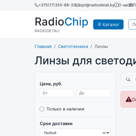
+375(17)355-88-33
opt@radiodetali.by
О нас
П
Radio
Chip
Каталог
RADIODETALI
Главная
Светотехника
Линзы
Линзы для светод
Поиск
Цена, руб.
Цена от
Цена до
О
Только в наличии
Срок доставки