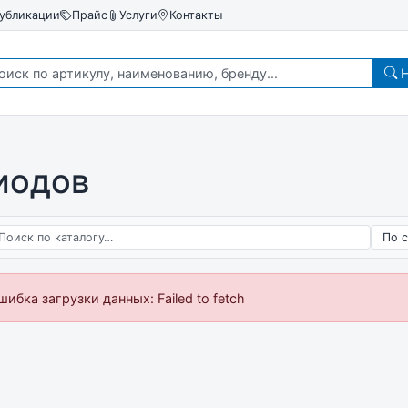
убликации
Прайс
Услуги
Контакты
Н
иодов
 по каталогу
Сорт
шибка загрузки данных: Failed to fetch