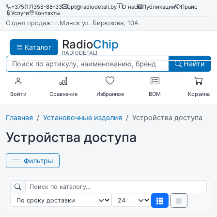
+375(17)355-88-33
opt@radiodetali.by
О нас
Публикации
Прайс
Услуги
Контакты
Отдел продаж: г.Минск ул. Бирюзова, 10А
Radio
Chip
Каталог
RADIODETALI
Найти
Войти
Сравнение
Избранное
BOM
Корзина
Главная
Установочные изделия
Устройства доступа
Устройства доступа
Фильтры
Поиск по каталогу
Сортировка
Товаров на странице