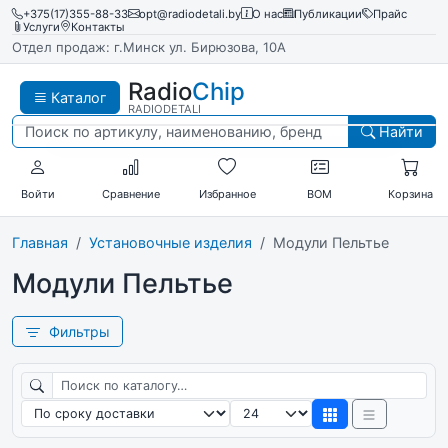
+375(17)355-88-33
opt@radiodetali.by
О нас
Публикации
Прайс
Услуги
Контакты
Отдел продаж: г.Минск ул. Бирюзова, 10А
Radio
Chip
Каталог
RADIODETALI
Найти
Войти
Сравнение
Избранное
BOM
Корзина
Главная
Установочные изделия
Модули Пельтье
Модули Пельтье
Фильтры
Поиск по каталогу
Сортировка
Товаров на странице