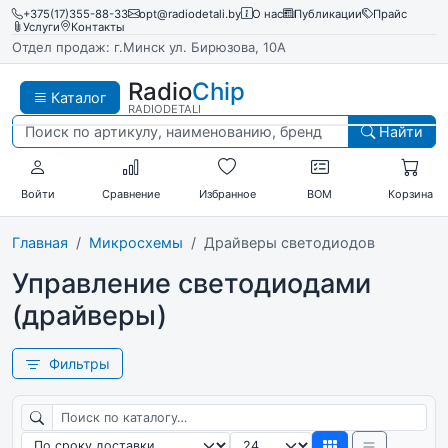
+375(17)355-88-33
opt@radiodetali.by
О нас
Публикации
Прайс
Услуги
Контакты
Отдел продаж: г.Минск ул. Бирюзова, 10А
Radio
Chip
Каталог
RADIODETALI
Найти
Войти
Сравнение
Избранное
BOM
Корзина
Главная
Микросхемы
Драйверы светодиодов
Управление светодиодами
(драйверы)
Фильтры
Поиск по каталогу
Сортировка
Товаров на странице