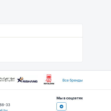
Все бренды
Мы в соцсетях
-88-33
li.by