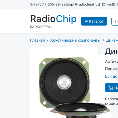
+375(17)355-88-33
opt@radiodetali.by
О нас
П
Radio
Chip
Каталог
RADIODETALI
Главная
Акустические компоненты
Дина
Ди
Артик
Произ
Вся д
Це
Работа
Минима