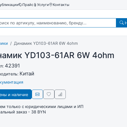
убликации
Прайс
Услуги
Контакты
Н
мики
Динамик YD103-61AR 6W 4ohm
намик YD103-61AR 6W 4ohm
42391
ул:
Китай
водитель:
окументация
ны и наличие
ем только с юридическими лицами и ИП
льный заказ - 38 BYN