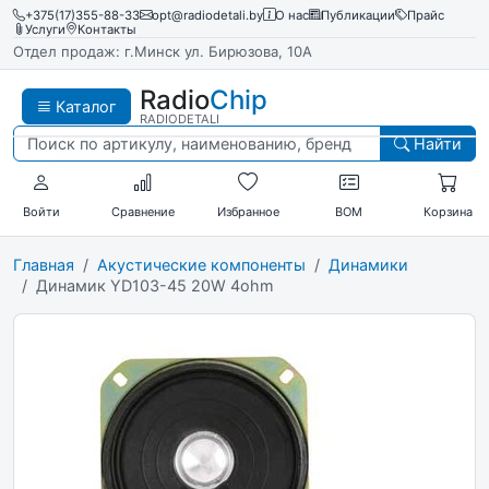
+375(17)355-88-33
opt@radiodetali.by
О нас
Публикации
Прайс
Услуги
Контакты
Отдел продаж: г.Минск ул. Бирюзова, 10А
Radio
Chip
Каталог
RADIODETALI
Найти
Войти
Сравнение
Избранное
BOM
Корзина
Главная
Акустические компоненты
Динамики
Динамик YD103-45 20W 4ohm