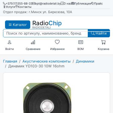
+375(17)355-88-33
opt@radiodetali.by
О нас
Публикации
Прайс
Услуги
Контакты
Отдел продаж: г.Минск ул. Бирюзова, 10А
Radio
Chip
Каталог
RADIODETALI
Найти
Войти
Сравнение
Избранное
BOM
Корзина
Главная
Акустические компоненты
Динамики
Динамик YD103-30 10W 16ohm