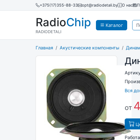
+375(17)355-88-33
opt@radiodetali.by
О нас
П
Radio
Chip
Каталог
RADIODETALI
Главная
Акустические компоненты
Дина
Ди
Артик
Произ
Вся д
4
от
Це
Работа