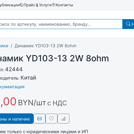
убликации
Прайс
Услуги
Контакты
Н
мики
Динамик YD103-13 2W 8ohm
намик YD103-13 2W 8ohm
42444
ул:
Китай
водитель:
окументация
,00
BYN/шт
с НДС
ны и наличие
ем только с юридическими лицами и ИП