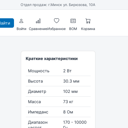
Отдел продаж: г.Минск ул. Бирюзова, 10А
айти
Войти
Сравнение
Избранное
BOM
Корзина
Краткие характеристики
Мощность
2 Вт
Высота
30.3 мм
Диаметр
102 мм
Масса
73 кг
Импеданс
8 Ом
Диапазон
170 - 10000
частот
Гц