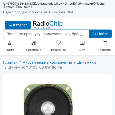
+375(17)355-88-33
opt@radiodetali.by
О нас
Публикации
Прайс
Услуги
Контакты
Отдел продаж: г.Минск ул. Бирюзова, 10А
Radio
Chip
Каталог
RADIODETALI
Найти
Войти
Сравнение
Избранное
BOM
Корзина
Главная
Акустические компоненты
Динамики
Динамик YD103-08 8W 8ohm