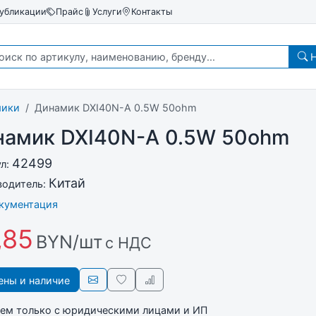
убликации
Прайс
Услуги
Контакты
Н
мики
Динамик DXI40N-A 0.5W 50ohm
намик DXI40N-A 0.5W 50ohm
42499
ул:
Китай
водитель:
окументация
,85
BYN/шт
с НДС
ны и наличие
ем только с юридическими лицами и ИП