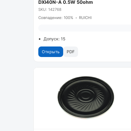
DXI40N-A 0.5W 50ohm
SKU: 142768
Совпадение: 100%
•
RUICHI
Допуск: 15
Открыть
PDF