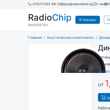
+375(17)355-88-33
opt@radiodetali.by
О нас
П
Radio
Chip
Каталог
RADIODETALI
Главная
Акустические компоненты
Дина
Ди
Артик
Произ
Вся д
1
от
Це
Работа