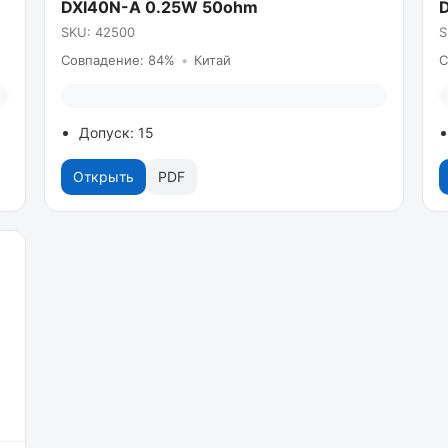
DXI40N-A 0.25W 50ohm
SKU: 42500
S
Совпадение: 84%
•
Китай
С
Допуск: 15
Открыть
PDF