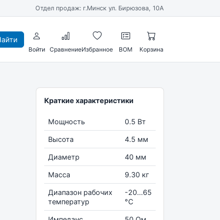
Отдел продаж: г.Минск ул. Бирюзова, 10А
айти
Войти
Сравнение
Избранное
BOM
Корзина
Краткие характеристики
Мощность
0.5 Вт
Высота
4.5 мм
Диаметр
40 мм
Масса
9.30 кг
Диапазон рабочих
-20...65
температур
°С
Импеданс
50 Ом