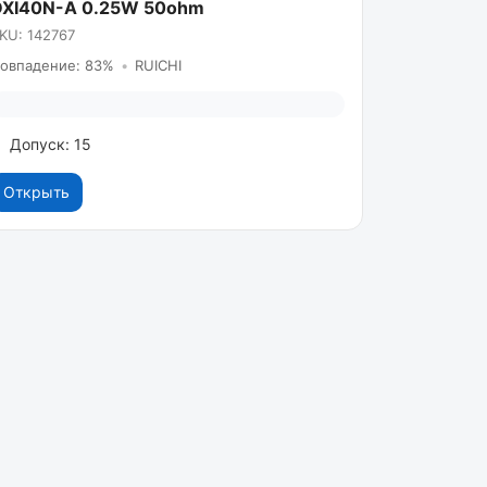
DXI40N-A 0.25W 50ohm
KU: 142767
овпадение: 83%
•
RUICHI
Допуск: 15
Открыть