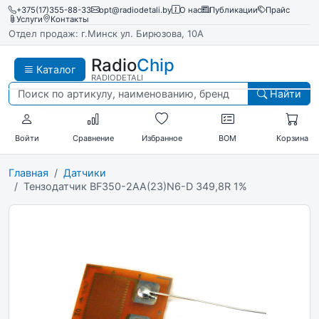
+375(17)355-88-33
opt@radiodetali.by
О нас
Публикации
Прайс
Услуги
Контакты
Отдел продаж: г.Минск ул. Бирюзова, 10А
Radio
Chip
Каталог
RADIODETALI
Найти
Войти
Сравнение
Избранное
BOM
Корзина
Главная
Датчики
Тензодатчик BF350-2AA(23)N6-D 349,8R 1%