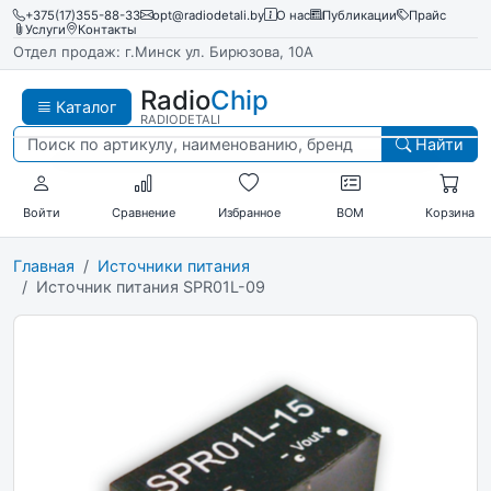
+375(17)355-88-33
opt@radiodetali.by
О нас
Публикации
Прайс
Услуги
Контакты
Отдел продаж: г.Минск ул. Бирюзова, 10А
Radio
Chip
Каталог
RADIODETALI
Найти
Войти
Сравнение
Избранное
BOM
Корзина
Главная
Источники питания
Источник питания SPR01L-09